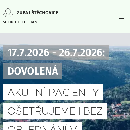
ZUBNÍ ŠTĚCHOVICE
MDDR. DO THE DAN
17.7.2026 - 26.7.2026:
DOVOLENÁ
AKUTNÍ PACIENTY
OŠETŘUJEME I BEZ
OBJEDNÁNÍ V