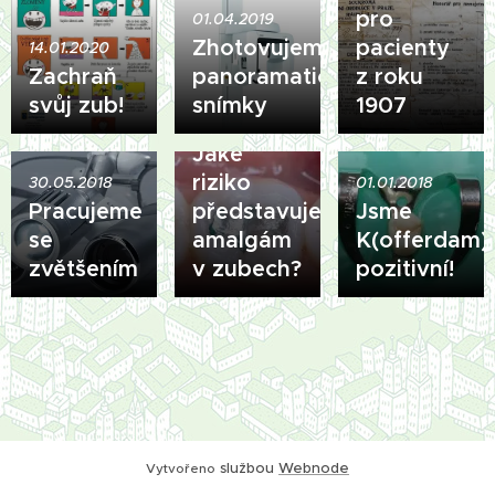
pro
01.04.2019
Zhotovujeme
pacienty
14.01.2020
Zachraň
panoramatické
z roku
svůj zub!
snímky
1907
24.04.2018
Jaké
riziko
30.05.2018
01.01.2018
Pracujeme
představuje
Jsme
se
amalgám
K(offerdam)
zvětšením
v zubech?
pozitivní!
službou
Webnode
Vytvořeno