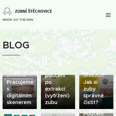
ZUBNÍ ŠTĚCHOVICE
MDDR. DO THE DAN
BLOG
30.06.2020
DESATERO:
poučení
23.01.2026
29.06.2020
Pracujeme
po
Jak si
s
extrakci
zuby
digitálním
(vytržení)
správně
skenerem
zubu
čistit?
20.02.2019
Poučení