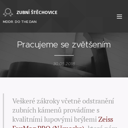
ZUBNÍ ŠTĚCHOVICE
MDDR. DO THE DAN
Pracujeme se zvětšením
30.05.2018
Veškeré zákroky včetně odstranění
zubních kámenů provádíme s
kvalitními lupovými brýlemi
Zeiss